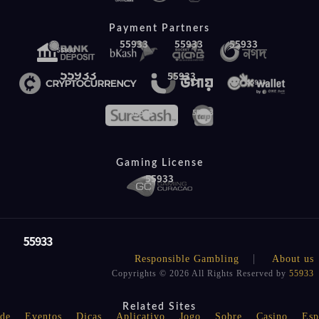
Payment Partners
Gaming License
Responsible Gambling
About us
Copyrights © 2026 All Rights Reserved by
55933
Related Sites
de
Eventos
Dicas
Aplicativo
Jogo
Sobre
Casino
Esp