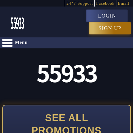
24*7 Support
Facebook
Email
LOGIN
SIGN UP
Menu
SEE ALL
PROMOTIONS