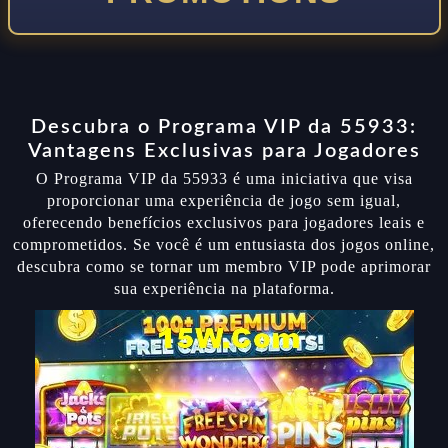
Descubra o Programa VIP da 55933:
Vantagens Exclusivas para Jogadores
O Programa VIP da 55933 é uma iniciativa que visa
proporcionar uma experiência de jogo sem igual,
oferecendo benefícios exclusivos para jogadores leais e
comprometidos. Se você é um entusiasta dos jogos online,
descubra como se tornar um membro VIP pode aprimorar
sua experiência na plataforma.