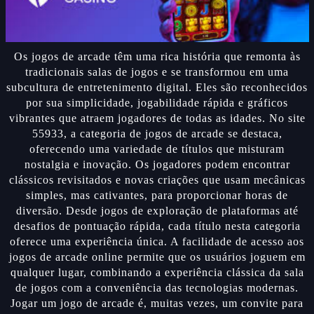
Os jogos de arcade têm uma rica história que remonta às
tradicionais salas de jogos e se transformou em uma
subcultura de entretenimento digital. Eles são reconhecidos
por sua simplicidade, jogabilidade rápida e gráficos
vibrantes que atraem jogadores de todas as idades. No site
55933, a categoria de jogos de arcade se destaca,
oferecendo uma variedade de títulos que misturam
nostalgia e inovação. Os jogadores podem encontrar
clássicos revisitados e novas criações que usam mecânicas
simples, mas cativantes, para proporcionar horas de
diversão. Desde jogos de exploração de plataformas até
desafios de pontuação rápida, cada título nesta categoria
oferece uma experiência única. A facilidade de acesso aos
jogos de arcade online permite que os usuários joguem em
qualquer lugar, combinando a experiência clássica da sala
de jogos com a conveniência das tecnologias modernas.
Jogar um jogo de arcade é, muitas vezes, um convite para