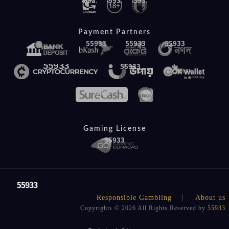
Payment Partners
Gaming License
Responsible Gambling
About us
Copyrights © 2026 All Rights Reserved by
55933