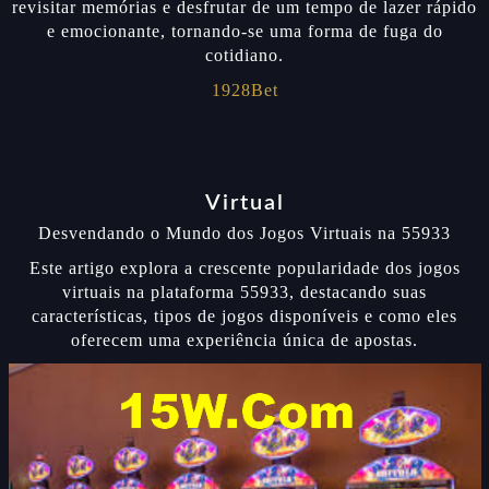
revisitar memórias e desfrutar de um tempo de lazer rápido
e emocionante, tornando-se uma forma de fuga do
cotidiano.
1928Bet
Virtual
Desvendando o Mundo dos Jogos Virtuais na 55933
Este artigo explora a crescente popularidade dos jogos
virtuais na plataforma 55933, destacando suas
características, tipos de jogos disponíveis e como eles
oferecem uma experiência única de apostas.