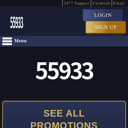
24*7 Support
Facebook
Email
LOGIN
SIGN UP
Menu
SEE ALL
PROMOTIONS