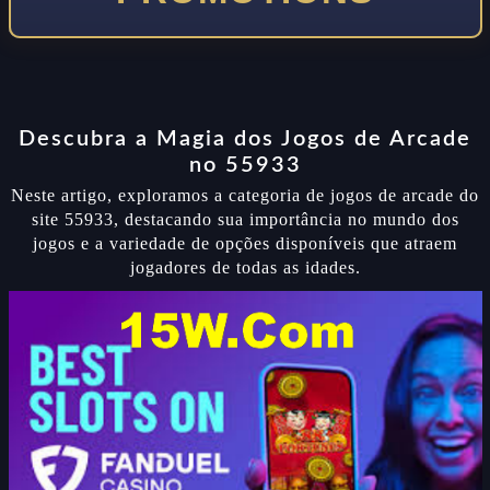
Descubra a Magia dos Jogos de Arcade
no 55933
Neste artigo, exploramos a categoria de jogos de arcade do
site 55933, destacando sua importância no mundo dos
jogos e a variedade de opções disponíveis que atraem
jogadores de todas as idades.