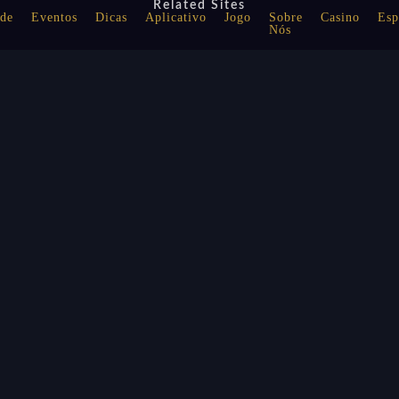
Related Sites
de
Eventos
Dicas
Aplicativo
Jogo
Sobre
Casino
Esp
Nós