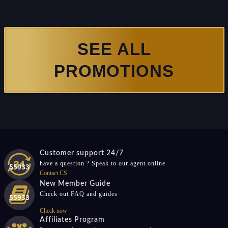
SEE ALL
PROMOTIONS
Customer support 24/7
have a question ? Speak to our agent online
Contact CS
New Member Guide
Check out FAQ and guides
Check now
Affiliates Program