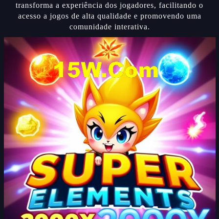
transforma a experiência dos jogadores, facilitando o
acesso a jogos de alta qualidade e promovendo uma
comunidade interativa.