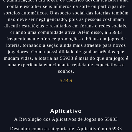
conta e escolher seus números da sorte ou participar de
sorteios automáticos. O aspecto social das loterias também
não deve ser negligenciado, pois as pessoas costumam
discutir estratégias e resultados em fóruns e redes sociais,
criando uma comunidade ativa. Além disso, a 55933
frequentemente oferece promoções e bônus em jogos de
loteria, tornando a seção ainda mais atraente para novos
jogadores. Com a possibilidade de ganhar prêmios que
mudam vidas, a lotaria na 55933 é mais do que um jogo; é
uma experiência emocionante repleta de expectativas e
sonhos.
52Bet
Aplicativo
A Revolução dos Aplicativos de Jogos no 55933
Descubra como a categoria de 'Aplicativo' no 55933