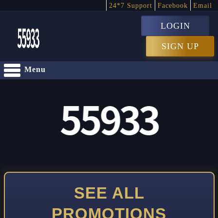
24*7 Support
Facebook
Email
LOGIN
SIGN UP
Menu
SEE ALL
PROMOTIONS