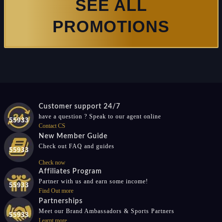
SEE ALL
PROMOTIONS
Customer support 24/7
have a question ? Speak to our agent online
Contact CS
New Member Guide
Check out FAQ and guides
Check now
Affiliates Program
Partner with us and earn some income!
Find Out more
Partnerships
Meet our Brand Ambassadors & Sports Partners
Learnt more