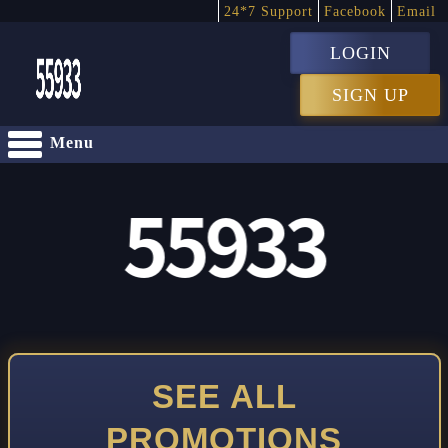
24*7 Support
Facebook
Email
LOGIN
SIGN UP
Menu
SEE ALL
PROMOTIONS