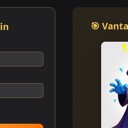
🎯 Vant
in