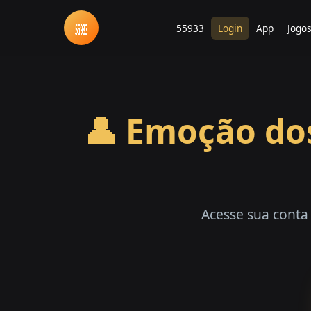
55933
Login
App
Jogo
👤 Emoção dos
Acesse sua conta