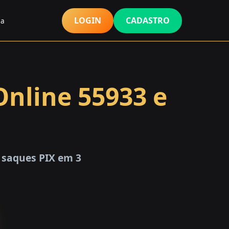
LOGIN
CADASTRO
ma
Online 55933 e
e
saques PIX em 3