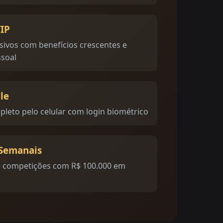
VIP
usivos com benefícios crescentes e
ssoal
le
leto pelo celular com login biométrico
 Semanais
de competições com R$ 100.000 em