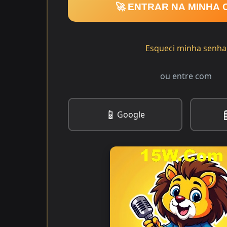
🚀 ENTRAR NA MINHA
Esqueci minha senha
ou entre com
📱
Google