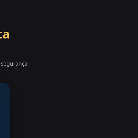
ta
e segurança