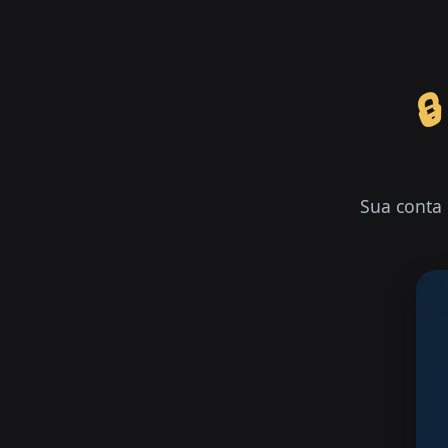

Sua conta 