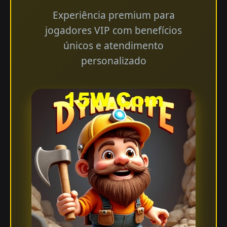
Experiência premium para
jogadores VIP com benefícios
únicos e atendimento
personalizado