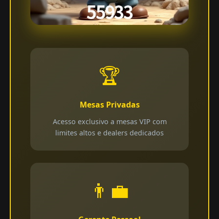
🏆
Mesas Privadas
Acesso exclusivo a mesas VIP com
limites altos e dealers dedicados
👨‍💼