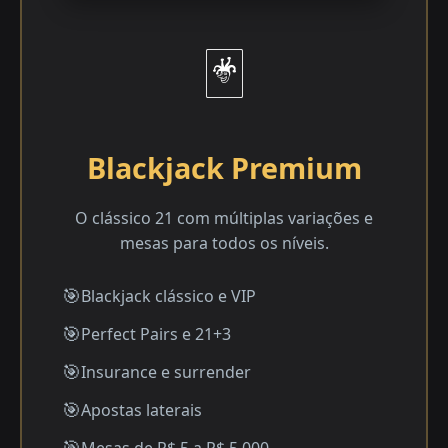
🃏
Blackjack Premium
O clássico 21 com múltiplas variações e
mesas para todos os níveis.
Blackjack clássico e VIP
Perfect Pairs e 21+3
Insurance e surrender
Apostas laterais
Mesas de R$ 5 a R$ 5.000