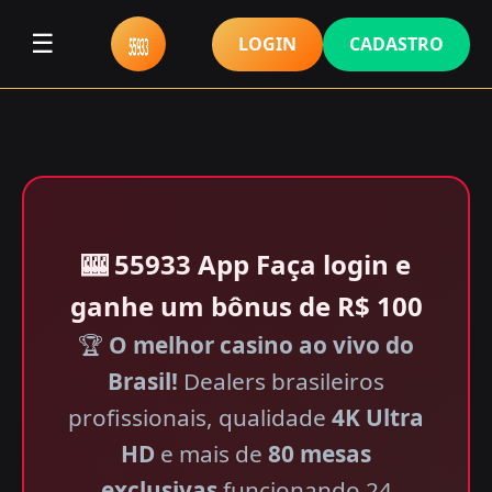
☰
LOGIN
CADASTRO
🎰 55933 App Faça login e
ganhe um bônus de R$ 100
🏆
O melhor casino ao vivo do
Brasil!
Dealers brasileiros
profissionais, qualidade
4K Ultra
HD
e mais de
80 mesas
exclusivas
funcionando 24