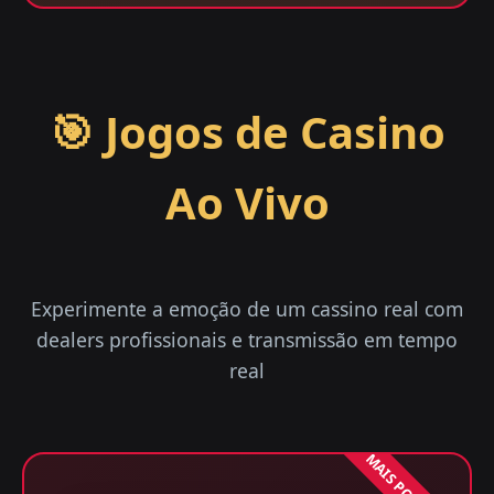
🎯 Jogos de Casino
Ao Vivo
Experimente a emoção de um cassino real com
dealers profissionais e transmissão em tempo
real