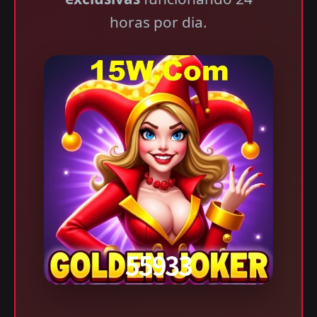
horas por dia.