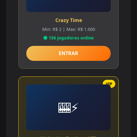
Crazy Time
Min: R$ 2 | Max: R$ 1.000
🟢 156 jogadores online
ENTRAR
🎰⚡