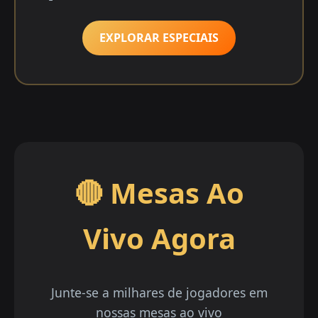
EXPLORAR ESPECIAIS
🔴 Mesas Ao
Vivo Agora
Junte-se a milhares de jogadores em
nossas mesas ao vivo