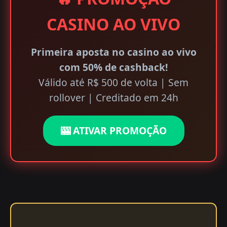
CASINO AO VIVO
Primeira aposta no casino ao vivo
com 50% de cashback!
Válido até R$ 500 de volta | Sem
rollover | Creditado em 24h
🎰 ATIVAR PROMOÇÃO