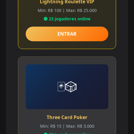
Lightning Roulette VIP
Min: R$ 100 | Max: R$ 25.000
🟢 23 jogadores online
ENTRAR
🃏🎲
Three Card Poker
Min: R$ 15 | Max: R$ 3.000