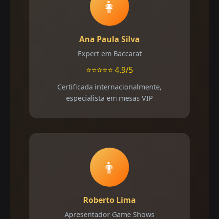
👩
Ana Paula Silva
Expert em Baccarat
⭐⭐⭐⭐⭐ 4.9/5
Certificada internacionalmente,
especialista em mesas VIP
👨
Roberto Lima
Apresentador Game Shows