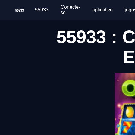
Conecte-
55933
aplicativo
jogo
se
55933 : 
E