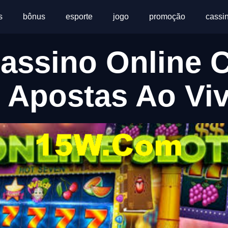
s
bônus
esporte
jogo
promoção
cassi
Cassino Online 
 Apostas Ao Vi