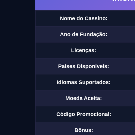
Nome do Cassino:
Ano de Fundação:
Licenças:
Países Disponíveis:
Idiomas Suportados:
Moeda Aceita:
Código Promocional:
Bônus: