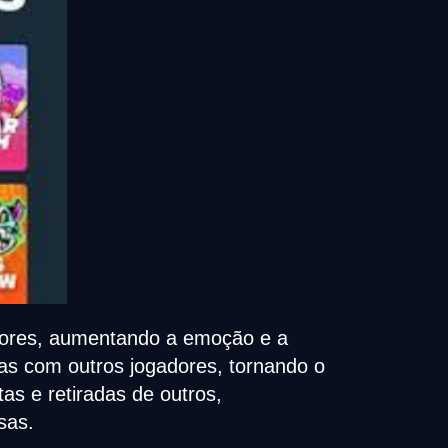
dores, aumentando a emoção e a
ias com outros jogadores, tornando o
as e retiradas de outros,
sas.