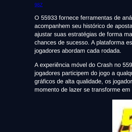
98Z
O 55933 fornece ferramentas de análi
acompanhem seu histórico de aposta
ajustar suas estratégias de forma m
chances de sucesso. A plataforma es
jogadores abordam cada rodada.
A experiência móvel do Crash no 5593
jogadores participem do jogo a qualq
gráficos de alta qualidade, os joga
momento de lazer se transforme em u