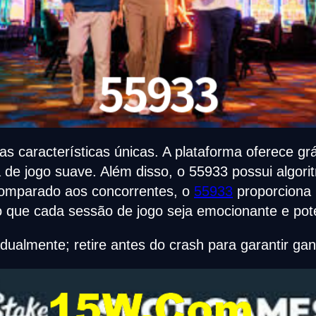
s características únicas. A plataforma oferece gr
a de jogo suave. Além disso, o 55933 possui algor
omparado aos concorrentes, o
55933
proporciona 
do que cada sessão de jogo seja emocionante e pote
dualmente; retire antes do crash para garantir ga