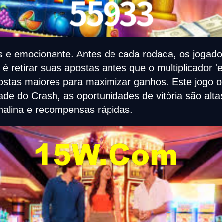
s e emocionante. Antes de cada rodada, os jogad
 é retirar suas apostas antes que o multiplicador '
ostas maiores para maximizar ganhos. Este jogo 
de do Crash, as oportunidades de vitória são alta
nalina e recompensas rápidas.