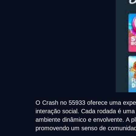
O Crash no 55933 oferece uma exper
interação social. Cada rodada é uma
ambiente dinâmico e envolvente. A pl
promovendo um senso de comunidad