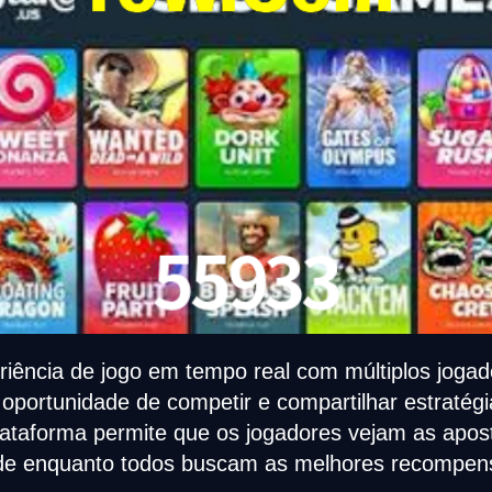
iência de jogo em tempo real com múltiplos joga
 oportunidade de competir e compartilhar estratég
ataforma permite que os jogadores vejam as apost
e enquanto todos buscam as melhores recompen