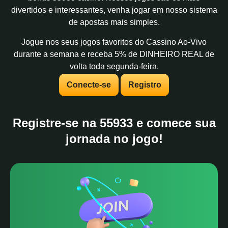
divertidos e interessantes, venha jogar em nosso sistema
de apostas mais simples.
Jogue nos seus jogos favoritos do Cassino Ao-Vivo
durante a semana e receba 5% de DINHEIRO REAL de
volta toda segunda-feira.
Conecte-se
Registro
Registre-se na 55933 e comece sua
jornada no jogo!