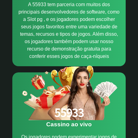
A 55933 tem parceria com muitos dos
principais desenvolvedores de software, como
a Slot pg , e os jogadores podem escolher
seus jogos favoritos entre uma variedade de
temas, recursos e tipos de jogos. Além disso,
os jogadores também podem usar nosso
recurso de demonstração gratuita para
conferir esses jogos de caça-níqueis
Cassino ao vivo
Os jogadores podem experimentar jogos de