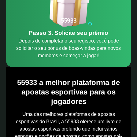
Passo 3. Solicite seu prêmio
Depois de completar o seu registro, você pode
solicitar o seu bônus de boas-vindas para novos
membros e começar a jogar!
55933 a melhor plataforma de
apostas esportivas para os
jogadores
Uma das melhores plataformas de apostas
esportivas do Brasil, a 55933 oferece um livro de
apostas esportivas profundo que inclui vários
esportes e opções de apostas, como apostas pré-