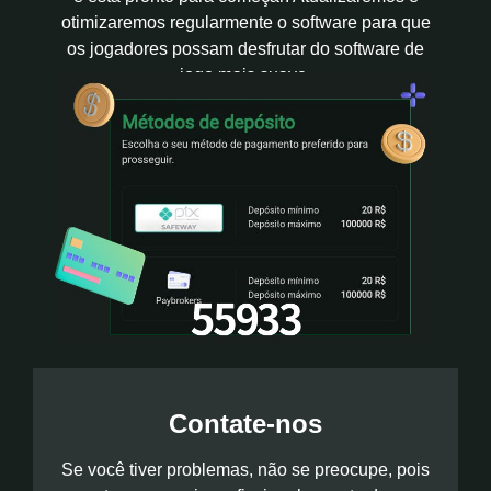
otimizaremos regularmente o software para que
os jogadores possam desfrutar do software de
jogo mais suave.
Contate-nos
Se você tiver problemas, não se preocupe, pois