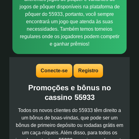
jogos de pôquer disponíveis na plataforma de
pôquer do 55933, portanto, você sempre
encontrará um jogo que atenda às suas
necessidades. Também temos torneios
regulares onde os jogadores podem competir
e ganhar prêmios!
Conecte-se
Registro
Promoções e bônus no
cassino 55933
Todos os novos clientes do 55933 têm direito a
um bônus de boas-vindas, que pode ser um
bônus de primeiro depósito ou rodadas grátis em
um caça-níqueis. Além disso, para todos os