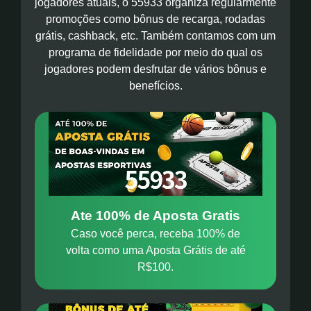
jogadores atuais, o 55933 organiza regularmente
promoções como bônus de recarga, rodadas
grátis, cashback, etc. Também contamos com um
programa de fidelidade por meio do qual os
jogadores podem desfrutar de vários bônus e
benefícios.
Ate 100% de Aposta Gratis
Caso você perca, receba 100% de
volta como uma Aposta Grátis de até
R$100.