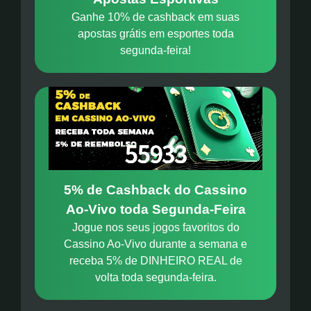
Ganhe 10% de cashback em suas
apostas grátis em esportes toda
segunda-feira!
5% de Cashback do Cassino
Ao-Vivo toda Segunda-Feira
Jogue nos seus jogos favoritos do
Cassino Ao-Vivo durante a semana e
receba 5% de DINHEIRO REAL de
volta toda segunda-feira.